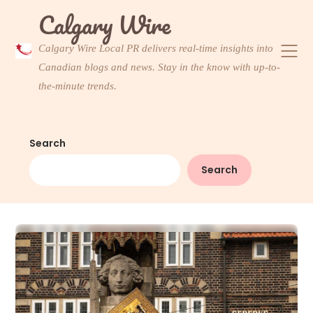
Skip
Calgary Wire
to
content
Calgary Wire Local PR delivers real-time insights into
Canadian blogs and news. Stay in the know with up-to-
the-minute trends.
Search
Search